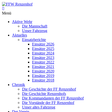
Zum
Inhalt
FFW
springen
Menü
Renzenhof
Aktive Wehr
–
Die Mannschaft
Retten
Unser Fahrzeug
–
Aktuelles
Löschen
Einsatzberichte
–
Einsätze 2026
Bergen
Einsätze 2025
–
Einsätze 2024
Schützen
Einsätze 2023
–
Einsätze 2022
Einsätze 2021
Einsätze 2020
Einsätze 2019
Einsätze 2018
Chronik
Die Geschichte der FF Renzenhof
Die Geschichte Renzenhofs
Die Kommandanten der FF Renzenhof
Die Vorstände der FF Renzenhof
Unser altes Fahrzeug
Der Verein