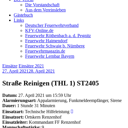
Die Vorstandschaft
Aus dem Vereinsleben
Gästebuch
Links
Deutscher Feuerwehrverband
KFV-Online.de
Feuerwehr Röthenbach a. d. Pegnitz
Feuerwehr Haimendorf
Feuerwehr Schwaig b. Nürnberg
Feuerwehrmagazin.de
Feuerwehr Lernbar Bayern
Einsätze
Einsätze 2021
27. April 2021
28. April 2021
Straße Reinigen (THL 1) ST2405
Datum:
27. April 2021 um 15:59 Uhr
Alarmierungsart:
Appalarmierung, Funkmeldeempfänger, Sirene
Dauer:
1 Stunde 31 Minuten
Einsatzart:
Technische Hilfeleistung
Einsatzort:
Ortskern Renzenhof
Einsatzleiter:
Kommandant FF Renzenhof
Mannschaftsstärke:
9