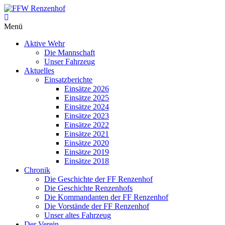
Zum
Inhalt
FFW
springen
Menü
Renzenhof
Aktive Wehr
–
Die Mannschaft
Retten
Unser Fahrzeug
–
Aktuelles
Löschen
Einsatzberichte
–
Einsätze 2026
Bergen
Einsätze 2025
–
Einsätze 2024
Schützen
Einsätze 2023
–
Einsätze 2022
Einsätze 2021
Einsätze 2020
Einsätze 2019
Einsätze 2018
Chronik
Die Geschichte der FF Renzenhof
Die Geschichte Renzenhofs
Die Kommandanten der FF Renzenhof
Die Vorstände der FF Renzenhof
Unser altes Fahrzeug
Der Verein