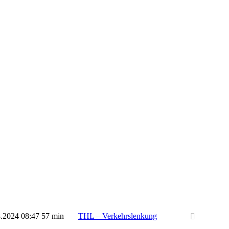
8.2024
08:47
57 min
THL – Verkehrslenkung