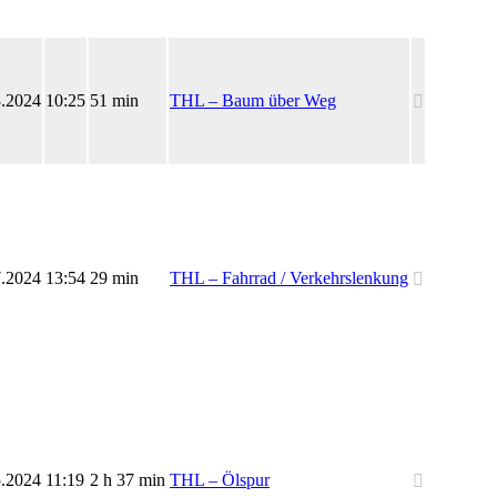
8.2024
10:25
51 min
THL – Baum über Weg
7.2024
13:54
29 min
THL – Fahrrad / Verkehrslenkung
5.2024
11:19
2 h 37 min
THL – Ölspur