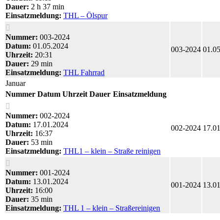
Dauer:
2 h 37 min
Einsatzmeldung:
THL – Ölspur
Nummer:
003-2024
Datum:
01.05.2024
003-2024
01.0
Uhrzeit:
20:31
Dauer:
29 min
Einsatzmeldung:
THL Fahrrad
Januar
Nummer
Datum
Uhrzeit
Dauer
Einsatzmeldung
Nummer:
002-2024
Datum:
17.01.2024
002-2024
17.0
Uhrzeit:
16:37
Dauer:
53 min
Einsatzmeldung:
THL1 – klein – Straße reinigen
Nummer:
001-2024
Datum:
13.01.2024
001-2024
13.0
Uhrzeit:
16:00
Dauer:
35 min
Einsatzmeldung:
THL 1 – klein – Straßereinigen