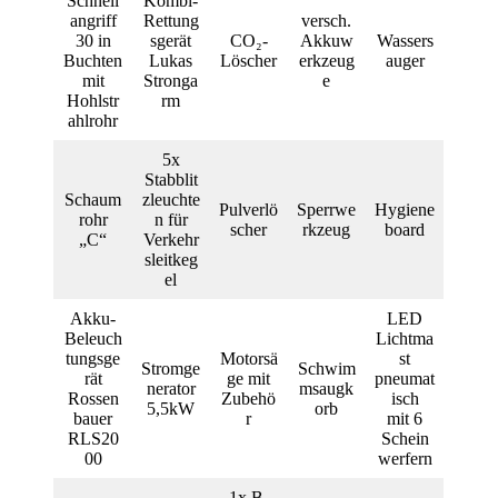
Schnell
Kombi-
angriff
Rettung
versch.
30 in
sgerät
CO₂-
Akkuw
Wassers
Buchten
Lukas
Löscher
erkzeug
auger
mit
Stronga
e
Hohlstr
rm
ahlrohr
5x
Stabblit
Schaum
zleuchte
Pulverlö
Sperrwe
Hygiene
rohr
n für
scher
rkzeug
board
„C“
Verkehr
sleitkeg
el
Akku-
LED
Beleuch
Lichtma
tungsge
Motorsä
st
Stromge
Schwim
rät
ge mit
pneumat
nerator
msaugk
Rossen
Zubehö
isch
5,5kW
orb
bauer
r
mit 6
RLS20
Schein
00
werfern
1x B-