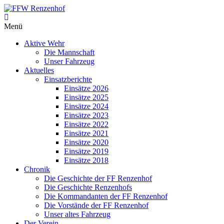
Zum
Inhalt
FFW
springen
Menü
Renzenhof
Aktive Wehr
–
Die Mannschaft
Retten
Unser Fahrzeug
–
Aktuelles
Löschen
Einsatzberichte
–
Einsätze 2026
Bergen
Einsätze 2025
–
Einsätze 2024
Schützen
Einsätze 2023
–
Einsätze 2022
Einsätze 2021
Einsätze 2020
Einsätze 2019
Einsätze 2018
Chronik
Die Geschichte der FF Renzenhof
Die Geschichte Renzenhofs
Die Kommandanten der FF Renzenhof
Die Vorstände der FF Renzenhof
Unser altes Fahrzeug
Der Verein