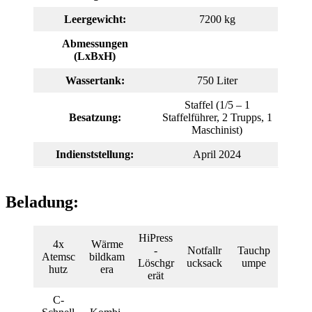
Leergewicht:
7200 kg
Abmessungen
(LxBxH)
Wassertank:
750 Liter
Staffel (1/5 – 1
Besatzung:
Staffelführer, 2 Trupps, 1
Maschinist)
Indienststellung:
April 2024
Beladung:
HiPress
4x
Wärme
-
Notfallr
Tauchp
Atemsc
bildkam
Löschgr
ucksack
umpe
hutz
era
erät
C-