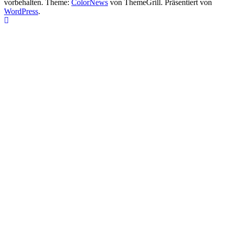
vorbehalten. Theme:
ColorNews
von ThemeGrill. Präsentiert von
WordPress
.