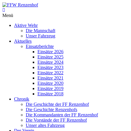
Zum
Inhalt
FFW
springen
Menü
Renzenhof
Aktive Wehr
–
Die Mannschaft
Retten
Unser Fahrzeug
–
Aktuelles
Löschen
Einsatzberichte
–
Einsätze 2026
Bergen
Einsätze 2025
–
Einsätze 2024
Schützen
Einsätze 2023
–
Einsätze 2022
Einsätze 2021
Einsätze 2020
Einsätze 2019
Einsätze 2018
Chronik
Die Geschichte der FF Renzenhof
Die Geschichte Renzenhofs
Die Kommandanten der FF Renzenhof
Die Vorstände der FF Renzenhof
Unser altes Fahrzeug
Der Verein