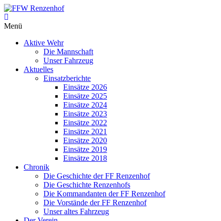
Zum
Inhalt
FFW
springen
Menü
Renzenhof
Aktive Wehr
–
Die Mannschaft
Retten
Unser Fahrzeug
–
Aktuelles
Löschen
Einsatzberichte
–
Einsätze 2026
Bergen
Einsätze 2025
–
Einsätze 2024
Schützen
Einsätze 2023
–
Einsätze 2022
Einsätze 2021
Einsätze 2020
Einsätze 2019
Einsätze 2018
Chronik
Die Geschichte der FF Renzenhof
Die Geschichte Renzenhofs
Die Kommandanten der FF Renzenhof
Die Vorstände der FF Renzenhof
Unser altes Fahrzeug
Der Verein