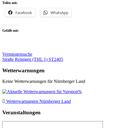
Teilen mit:
Facebook
WhatsApp
Gefällt mir:
Beitragsnavigation
Vermisstensuche
Straße Reinigen (THL 1) ST2405
Wetterwarnungen
Keine Wetterwarnungen für Nürnberger Land
Wetterwarnungen Nürnberger Land
Veranstaltungen