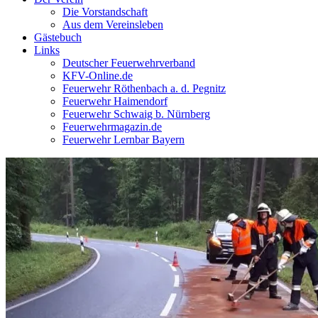
Die Vorstandschaft
Aus dem Vereinsleben
Gästebuch
Links
Deutscher Feuerwehrverband
KFV-Online.de
Feuerwehr Röthenbach a. d. Pegnitz
Feuerwehr Haimendorf
Feuerwehr Schwaig b. Nürnberg
Feuerwehrmagazin.de
Feuerwehr Lernbar Bayern