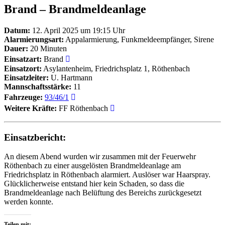
Brand – Brandmeldeanlage
Datum:
12. April 2025 um 19:15 Uhr
Alarmierungsart:
Appalarmierung, Funkmeldeempfänger, Sirene
Dauer:
20 Minuten
Einsatzart:
Brand
Einsatzort:
Asylantenheim, Friedrichsplatz 1, Röthenbach
Einsatzleiter:
U. Hartmann
Mannschaftsstärke:
11
Fahrzeuge:
93/46/1
Weitere Kräfte:
FF Röthenbach
Einsatzbericht:
An diesem Abend wurden wir zusammen mit der Feuerwehr
Röthenbach zu einer ausgelösten Brandmeldeanlage am
Friedrichsplatz in Röthenbach alarmiert. Auslöser war Haarspray.
Glücklicherweise entstand hier kein Schaden, so dass die
Brandmeldeanlage nach Belüftung des Bereichs zurückgesetzt
werden konnte.
Teilen mit: