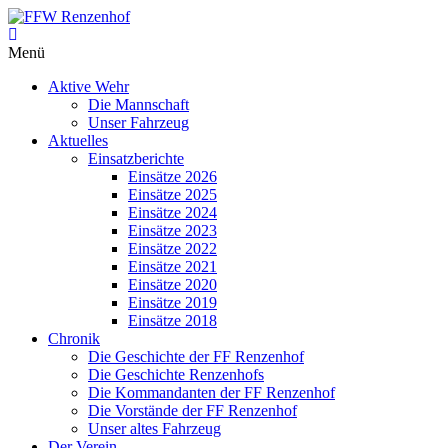
Zum
Inhalt
FFW
springen
Menü
Renzenhof
Aktive Wehr
–
Die Mannschaft
Retten
Unser Fahrzeug
–
Aktuelles
Löschen
Einsatzberichte
–
Einsätze 2026
Bergen
Einsätze 2025
–
Einsätze 2024
Schützen
Einsätze 2023
–
Einsätze 2022
Einsätze 2021
Einsätze 2020
Einsätze 2019
Einsätze 2018
Chronik
Die Geschichte der FF Renzenhof
Die Geschichte Renzenhofs
Die Kommandanten der FF Renzenhof
Die Vorstände der FF Renzenhof
Unser altes Fahrzeug
Der Verein