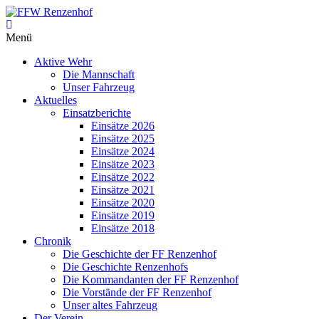
Zum
Inhalt
FFW
springen
Menü
Renzenhof
Aktive Wehr
–
Die Mannschaft
Retten
Unser Fahrzeug
–
Aktuelles
Löschen
Einsatzberichte
–
Einsätze 2026
Bergen
Einsätze 2025
–
Einsätze 2024
Schützen
Einsätze 2023
–
Einsätze 2022
Einsätze 2021
Einsätze 2020
Einsätze 2019
Einsätze 2018
Chronik
Die Geschichte der FF Renzenhof
Die Geschichte Renzenhofs
Die Kommandanten der FF Renzenhof
Die Vorstände der FF Renzenhof
Unser altes Fahrzeug
Der Verein