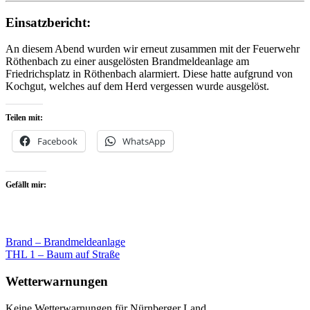
Einsatzbericht:
An diesem Abend wurden wir erneut zusammen mit der Feuerwehr
Röthenbach zu einer ausgelösten Brandmeldeanlage am
Friedrichsplatz in Röthenbach alarmiert. Diese hatte aufgrund von
Kochgut, welches auf dem Herd vergessen wurde ausgelöst.
Teilen mit:
Facebook
WhatsApp
Gefällt mir:
Beitragsnavigation
Brand – Brandmeldeanlage
THL 1 – Baum auf Straße
Wetterwarnungen
Keine Wetterwarnungen für Nürnberger Land