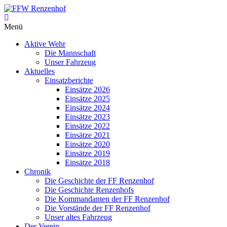
Zum
Inhalt
FFW
springen
Menü
Renzenhof
Aktive Wehr
–
Die Mannschaft
Retten
Unser Fahrzeug
–
Aktuelles
Löschen
Einsatzberichte
–
Einsätze 2026
Bergen
Einsätze 2025
–
Einsätze 2024
Schützen
Einsätze 2023
–
Einsätze 2022
Einsätze 2021
Einsätze 2020
Einsätze 2019
Einsätze 2018
Chronik
Die Geschichte der FF Renzenhof
Die Geschichte Renzenhofs
Die Kommandanten der FF Renzenhof
Die Vorstände der FF Renzenhof
Unser altes Fahrzeug
Der Verein