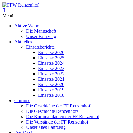
Zum
Inhalt
FFW
springen
Menü
Renzenhof
Aktive Wehr
–
Die Mannschaft
Retten
Unser Fahrzeug
–
Aktuelles
Löschen
Einsatzberichte
–
Einsätze 2026
Bergen
Einsätze 2025
–
Einsätze 2024
Schützen
Einsätze 2023
–
Einsätze 2022
Einsätze 2021
Einsätze 2020
Einsätze 2019
Einsätze 2018
Chronik
Die Geschichte der FF Renzenhof
Die Geschichte Renzenhofs
Die Kommandanten der FF Renzenhof
Die Vorstände der FF Renzenhof
Unser altes Fahrzeug
Der Verein