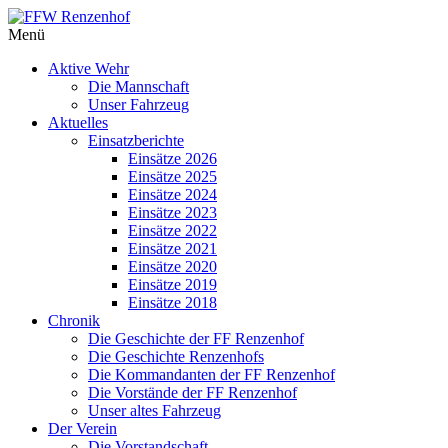
Zum
Inhalt
FFW
Menü
springen
Renzenhof
Aktive Wehr
Die Mannschaft
–
Unser Fahrzeug
Retten
Aktuelles
–
Einsatzberichte
Löschen
Einsätze 2026
–
Einsätze 2025
Bergen
Einsätze 2024
–
Einsätze 2023
Schützen
Einsätze 2022
–
Einsätze 2021
Einsätze 2020
Einsätze 2019
Einsätze 2018
Chronik
Die Geschichte der FF Renzenhof
Die Geschichte Renzenhofs
Die Kommandanten der FF Renzenhof
Die Vorstände der FF Renzenhof
Unser altes Fahrzeug
Der Verein
Die Vorstandschaft