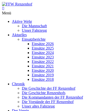
Zum
Inhalt
FFW
springen
Menü
Renzenhof
Aktive Wehr
–
Die Mannschaft
Retten
Unser Fahrzeug
–
Aktuelles
Löschen
Einsatzberichte
–
Einsätze 2026
Bergen
Einsätze 2025
–
Einsätze 2024
Schützen
Einsätze 2023
–
Einsätze 2022
Einsätze 2021
Einsätze 2020
Einsätze 2019
Einsätze 2018
Chronik
Die Geschichte der FF Renzenhof
Die Geschichte Renzenhofs
Die Kommandanten der FF Renzenhof
Die Vorstände der FF Renzenhof
Unser altes Fahrzeug
Der Verein