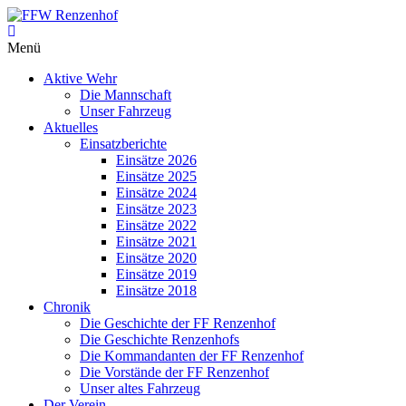
Zum
Inhalt
FFW
springen
Menü
Renzenhof
Aktive Wehr
–
Die Mannschaft
Retten
Unser Fahrzeug
–
Aktuelles
Löschen
Einsatzberichte
–
Einsätze 2026
Bergen
Einsätze 2025
–
Einsätze 2024
Schützen
Einsätze 2023
–
Einsätze 2022
Einsätze 2021
Einsätze 2020
Einsätze 2019
Einsätze 2018
Chronik
Die Geschichte der FF Renzenhof
Die Geschichte Renzenhofs
Die Kommandanten der FF Renzenhof
Die Vorstände der FF Renzenhof
Unser altes Fahrzeug
Der Verein