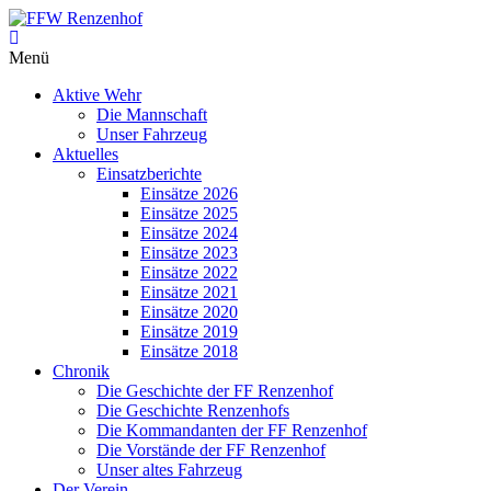
Zum
Inhalt
FFW
springen
Menü
Renzenhof
Aktive Wehr
–
Die Mannschaft
Retten
Unser Fahrzeug
–
Aktuelles
Löschen
Einsatzberichte
–
Einsätze 2026
Bergen
Einsätze 2025
–
Einsätze 2024
Schützen
Einsätze 2023
–
Einsätze 2022
Einsätze 2021
Einsätze 2020
Einsätze 2019
Einsätze 2018
Chronik
Die Geschichte der FF Renzenhof
Die Geschichte Renzenhofs
Die Kommandanten der FF Renzenhof
Die Vorstände der FF Renzenhof
Unser altes Fahrzeug
Der Verein