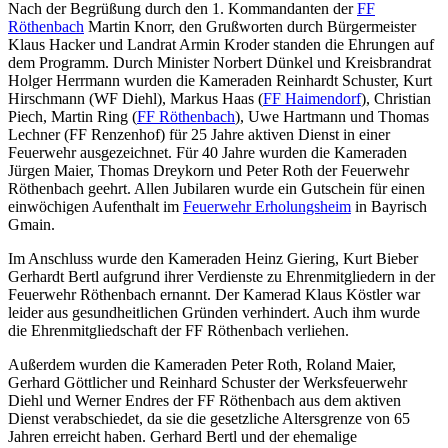
Nach der Begrüßung durch den 1. Kommandanten der
FF
Röthenbach
Martin Knorr, den Grußworten durch Bürgermeister
Klaus Hacker und Landrat Armin Kroder standen die Ehrungen auf
dem Programm. Durch Minister Norbert Dünkel und Kreisbrandrat
Holger Herrmann wurden die Kameraden Reinhardt Schuster, Kurt
Hirschmann (WF Diehl), Markus Haas (
FF Haimendorf
), Christian
Piech, Martin Ring (
FF Röthenbach
), Uwe Hartmann und Thomas
Lechner (FF Renzenhof) für 25 Jahre aktiven Dienst in einer
Feuerwehr ausgezeichnet. Für 40 Jahre wurden die Kameraden
Jürgen Maier, Thomas Dreykorn und Peter Roth der Feuerwehr
Röthenbach geehrt. Allen Jubilaren wurde ein Gutschein für einen
einwöchigen Aufenthalt im
Feuerwehr Erholungsheim
in Bayrisch
Gmain.
Im Anschluss wurde den Kameraden Heinz Giering, Kurt Bieber
Gerhardt Bertl aufgrund ihrer Verdienste zu Ehrenmitgliedern in der
Feuerwehr Röthenbach ernannt. Der Kamerad Klaus Köstler war
leider aus gesundheitlichen Gründen verhindert. Auch ihm wurde
die Ehrenmitgliedschaft der FF Röthenbach verliehen.
Außerdem wurden die Kameraden Peter Roth, Roland Maier,
Gerhard Göttlicher und Reinhard Schuster der Werksfeuerwehr
Diehl und Werner Endres der FF Röthenbach aus dem aktiven
Dienst verabschiedet, da sie die gesetzliche Altersgrenze von 65
Jahren erreicht haben. Gerhard Bertl und der ehemalige