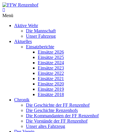
Zum
Inhalt
FFW
springen
Menü
Renzenhof
Aktive Wehr
–
Die Mannschaft
Retten
Unser Fahrzeug
–
Aktuelles
Löschen
Einsatzberichte
–
Einsätze 2026
Bergen
Einsätze 2025
–
Einsätze 2024
Schützen
Einsätze 2023
–
Einsätze 2022
Einsätze 2021
Einsätze 2020
Einsätze 2019
Einsätze 2018
Chronik
Die Geschichte der FF Renzenhof
Die Geschichte Renzenhofs
Die Kommandanten der FF Renzenhof
Die Vorstände der FF Renzenhof
Unser altes Fahrzeug
Der Verein