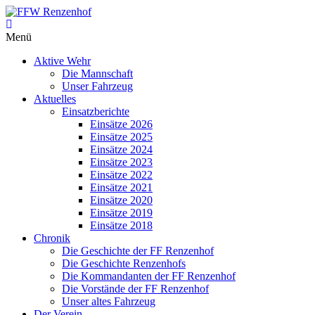
Zum
Inhalt
FFW
springen
Menü
Renzenhof
Aktive Wehr
–
Die Mannschaft
Retten
Unser Fahrzeug
–
Aktuelles
Löschen
Einsatzberichte
–
Einsätze 2026
Bergen
Einsätze 2025
–
Einsätze 2024
Schützen
Einsätze 2023
–
Einsätze 2022
Einsätze 2021
Einsätze 2020
Einsätze 2019
Einsätze 2018
Chronik
Die Geschichte der FF Renzenhof
Die Geschichte Renzenhofs
Die Kommandanten der FF Renzenhof
Die Vorstände der FF Renzenhof
Unser altes Fahrzeug
Der Verein