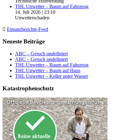
Technische Hilfeleistung
THL Unwetter – Baum auf Fahrzeug
14. Juli 2026
|
23:10
Unwetterschaden
Einsatzberichte-Feed
Neueste Beiträge
ABC – Geruch undefiniert
ABC – Geruch undefiniert
THL Unwetter – Baum auf Fahrzeug
THL Unwetter – Baum auf Haus
THL Unwetter – Keller unter Wasser
Katastrophenschutz