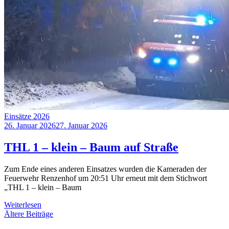
Einsätze 2026
26. Januar 2026
27. Januar 2026
THL 1 – klein – Baum auf Straße
Zum Ende eines anderen Einsatzes wurden die Kameraden der
Feuerwehr Renzenhof um 20:51 Uhr erneut mit dem Stichwort
„THL 1 – klein – Baum
Weiterlesen
Beitragsnavigation
Ältere Beiträge