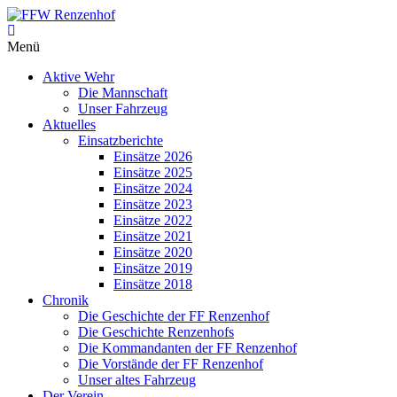
Zum
Inhalt
FFW
springen
Menü
Renzenhof
Aktive Wehr
–
Die Mannschaft
Retten
Unser Fahrzeug
–
Aktuelles
Löschen
Einsatzberichte
–
Einsätze 2026
Bergen
Einsätze 2025
–
Einsätze 2024
Schützen
Einsätze 2023
–
Einsätze 2022
Einsätze 2021
Einsätze 2020
Einsätze 2019
Einsätze 2018
Chronik
Die Geschichte der FF Renzenhof
Die Geschichte Renzenhofs
Die Kommandanten der FF Renzenhof
Die Vorstände der FF Renzenhof
Unser altes Fahrzeug
Der Verein