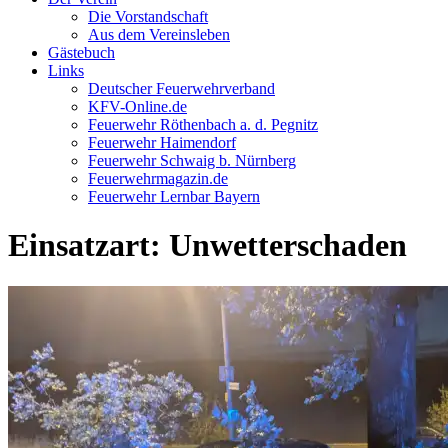
Die Vorstandschaft
Aus dem Vereinsleben
Gästebuch
Links
Deutscher Feuerwehrverband
KFV-Online.de
Feuerwehr Röthenbach a. d. Pegnitz
Feuerwehr Haimendorf
Feuerwehr Schwaig b. Nürnberg
Feuerwehrmagazin.de
Feuerwehr Lernbar Bayern
Einsatzart: Unwetterschaden